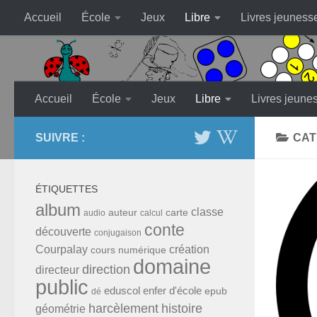
Accueil
École
Jeux
Libre
Livres jeuness
Skip to content
Accueil
École
Jeux
Libre
Livres jeune
SUIVRE :
CAT
ÉTIQUETTES
album
classe
auteur
carte
audio
calcul
conte
découverte
conjugaison
Courpalay
création
cours numérique
domaine
direction
directeur
public
eduscol
enfer d'école
epub
dé
harcèlement
histoire
géométrie