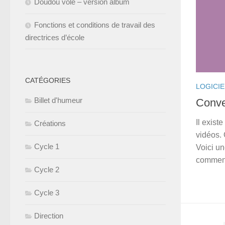
Doudou volé – version album
Fonctions et conditions de travail des
directrices d’école
CATÉGORIES
LOGICIE
Billet d'humeur
Conve
Il exist
Créations
vidéos.
Cycle 1
Voici un
comment 
Cycle 2
Cycle 3
Direction