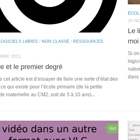
ÉCOL
15 N
Le l
moi
LOGICIELS LIBRES
/
NON CLASSÉ
/
RESSOURCES
Si on
OBRE 2021
logic
re et le premier degré
natio
dans 
e cet article est d’essayer de faire une sorte d’état des
 ce qui existe pour l’école primaire (de la petite
de maternelle au CM2, soit de 3 à 10 ans)...
0