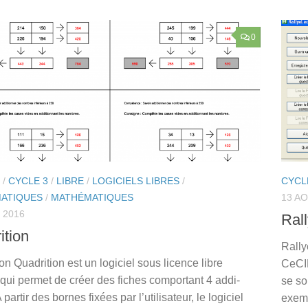
0
/
CYCLE 3
/
LIBRE
/
LOGICIELS LIBRES
/
CYCL
ATIQUES
/
MATHÉMATIQUES
13 A
 2016
Ral
ition
Rally
on Quadrition est un logiciel sous licence libre
CeCIL
qui permet de créer des fiches comportant 4 addi-
se so
A partir des bornes fixées par l’utilisateur, le logiciel
exemp