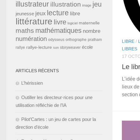
illustrateur
jeu
illustration
image
lecture
jeux
libre
jeunesse
littérature
livre
maternelle
logiciel
mathématiques
maths
nombre
numération
odysseus
orthographe
pratham
LIBRE
/
école
rallye-lecture
rallye
storyweaver
son
LIBRES
17 OCT
Le lib
ARTICLES RÉCENTS
L’idée d
L’hérissien
lieux de
section 
Outiller les directeur·rices pour une
utilisation réfléchie de l’IA
Pilot’Cartes : un jeu de cartes pour la
direction d’école