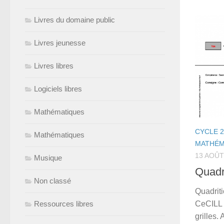
Livres du domaine public
Livres jeunesse
Livres libres
Logiciels libres
Mathématiques
CYCLE 2
Mathématiques
MATHÉM
13 AOÛT
Musique
Quadr
Non classé
Quadriti
CeCILL 
Ressources libres
grilles. 