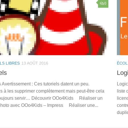
0
LS LIBRES
13 AOÛT 2016
ÉCOL
els
Logi
s Avertissement : Ces tutoriels datent un peu.
Logic
is à les supprimer complètement mais peut-être cela
liste
 toujours servir… Découvrir OOo4Kids Réaliser un
licen
hoto avec OOo4Kids – Impress Réaliser une...
contre
dupliq