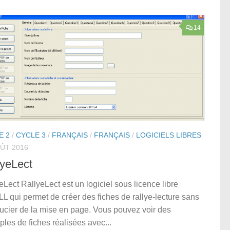
14
E 2
/
CYCLE 3
/
FRANÇAIS
/
FRANÇAIS
/
LOGICIELS LIBRES
OÛT 2016
lyeLect
eLect RallyeLect est un logiciel sous licence libre
L qui permet de créer des fiches de rallye-lecture sans
ucier de la mise en page. Vous pouvez voir des
les de fiches réalisées avec...