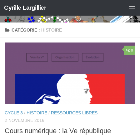
Cyrille Largillier
Skip to content
CATÉGORIE :
HISTOIRE
0
CYCLE 3
/
HISTOIRE
/
RESSOURCES LIBRES
2 NOVEMBRE 2016
Cours numérique : la Ve république