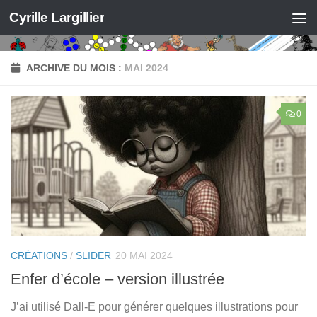
Cyrille Largillier
Skip to content
ARCHIVE DU MOIS :
MAI 2024
0
CRÉATIONS
/
SLIDER
20 MAI 2024
Enfer d’école – version illustrée
J’ai utilisé Dall-E pour générer quelques illustrations pour