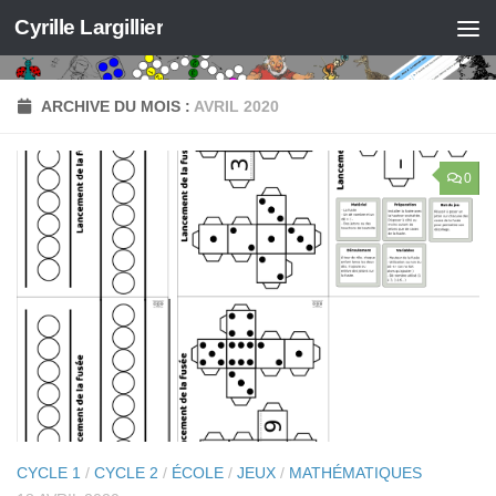
Cyrille Largillier
Skip to content
ARCHIVE DU MOIS :
AVRIL 2020
0
CYCLE 1
/
CYCLE 2
/
ÉCOLE
/
JEUX
/
MATHÉMATIQUES