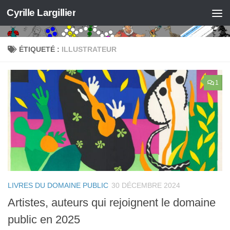
Cyrille Largillier
Skip to content
ÉTIQUETÉ :
ILLUSTRATEUR
1
LIVRES DU DOMAINE PUBLIC
30 DÉCEMBRE 2024
Artistes, auteurs qui rejoignent le domaine
public en 2025