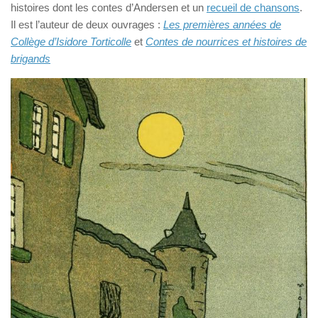
histoires dont les contes d’Andersen et un
recueil de chansons
.
Il est l’auteur de deux ouvrages :
Les premières années de
Collège d’Isidore Torticolle
et
Contes de nourrices et histoires de
brigands