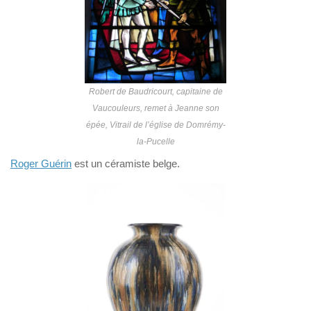
Robert de Baudricourt, capitaine de
Vaucouleurs, remet à Jeanne son
épée, Vitrail de l’église de Domrémy-
la-Pucelle
Roger Guérin
est un céramiste belge.