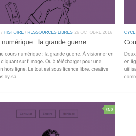
/
HISTOIRE
/
RESSOURCES LIBRES
26 OCTOBRE 2016
CYCL
 numérique : la grande guerre
Cou
e cours numérique : la grande guerre. À visionner en
Deuxi
 cliquant sur l’image. Ou à télécharger pour une
en li
ion hors ligne. Le tout est sous licence libre, creative
utilis
 by-sa.
comm
0