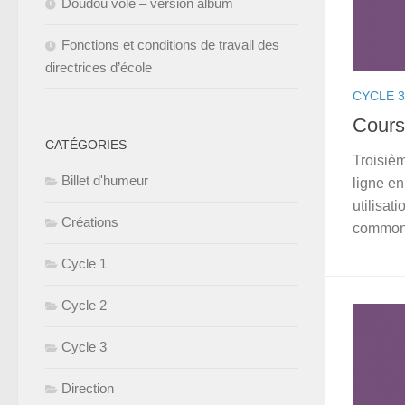
Doudou volé – version album
Fonctions et conditions de travail des
directrices d’école
CYCLE 3
Cours
CATÉGORIES
Troisièm
Billet d'humeur
ligne en
utilisat
Créations
commons
Cycle 1
Cycle 2
Cycle 3
Direction