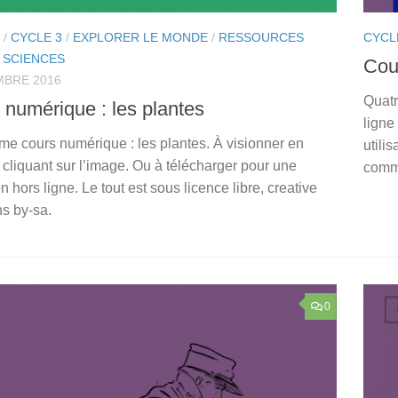
/
CYCLE 3
/
EXPLORER LE MONDE
/
RESSOURCES
CYCL
/
SCIENCES
Cou
MBRE 2016
Quatr
 numérique : les plantes
ligne
me cours numérique : les plantes. À visionner en
utilis
 cliquant sur l’image. Ou à télécharger pour une
comm
ion hors ligne. Le tout est sous licence libre, creative
 by-sa.
0