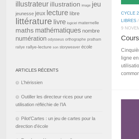
illustrateur
jeu
illustration
image
lecture
jeux
CYCLE 2
libre
jeunesse
littérature
LIBRES
livre
maternelle
logiciel
9 NOVE
mathématiques
maths
nombre
Cours
numération
odysseus
orthographe
pratham
école
rallye-lecture
rallye
storyweaver
son
Cinquiè
ligne en
utilisat
ARTICLES RÉCENTS
commons
L’hérissien
Outiller les directeur·rices pour une
utilisation réfléchie de l’IA
Pilot’Cartes : un jeu de cartes pour la
direction d’école