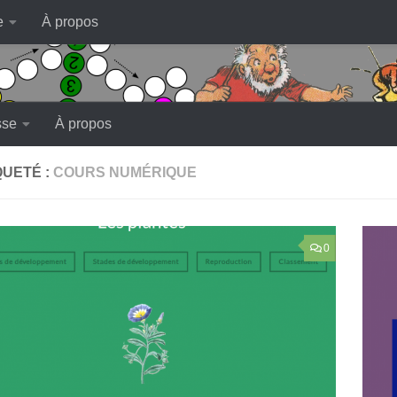
e
À propos
sse
À propos
QUETÉ :
COURS NUMÉRIQUE
0