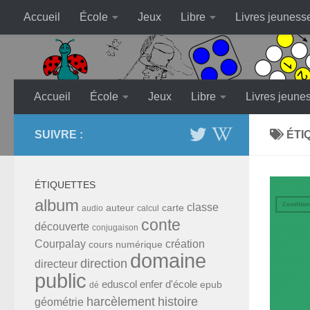
Accueil
École
Jeux
Libre
Livres jeuness
Skip to content
Accueil
École
Jeux
Libre
Livres jeune
SUIVRE :
ÉTI
ÉTIQUETTES
album
classe
auteur
carte
audio
calcul
conte
découverte
conjugaison
Courpalay
création
cours numérique
domaine
direction
directeur
public
eduscol
enfer d'école
epub
dé
harcèlement
histoire
géométrie