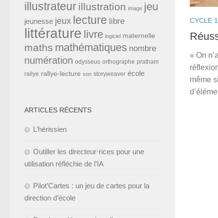
illustrateur
jeu
illustration
image
lecture
jeux
CYCLE 1
libre
jeunesse
littérature
livre
Réuss
maternelle
logiciel
mathématiques
maths
nombre
« On n’a
numération
odysseus
orthographe
pratham
réflexio
école
rallye-lecture
rallye
storyweaver
son
même si
d’élémen
ARTICLES RÉCENTS
L’hérissien
Outiller les directeur·rices pour une
utilisation réfléchie de l’IA
Pilot’Cartes : un jeu de cartes pour la
direction d’école