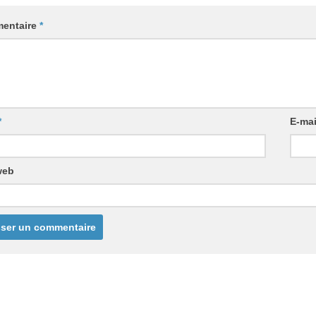
entaire
*
*
E-ma
web