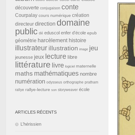
conte
découverte
conjugaison
Courpalay
création
cours numérique
domaine
direction
directeur
public
eduscol
enfer d'école
epub
dé
harcèlement
histoire
géométrie
illustrateur
jeu
illustration
image
lecture
jeux
libre
jeunesse
littérature
livre
maternelle
logiciel
mathématiques
maths
nombre
numération
odysseus
orthographe
pratham
école
rallye-lecture
rallye
storyweaver
son
ARTICLES RÉCENTS
L’hérissien