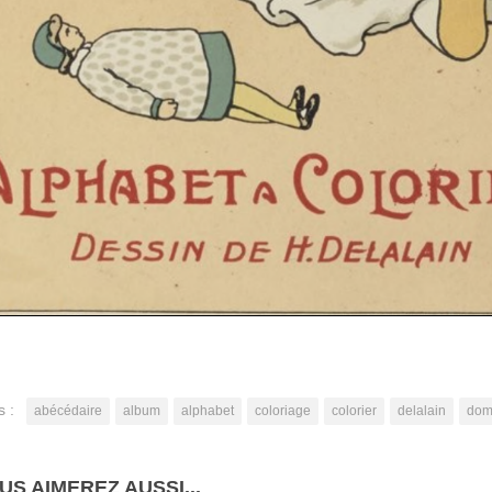
s :
abécédaire
album
alphabet
coloriage
colorier
delalain
dom
US AIMEREZ AUSSI...