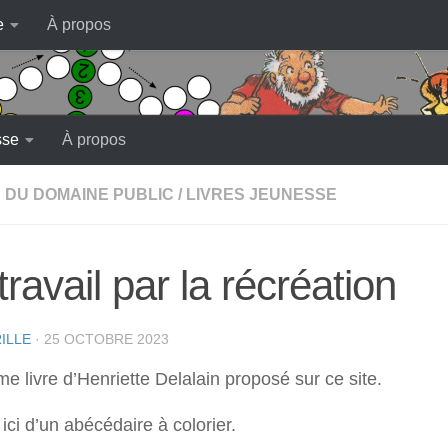
e
À propos
sse
À propos
 DU DOMAINE PUBLIC
/
LIVRES JEUNESSE
travail par la récréation
ILLE
·
25 OCTOBRE 2023
me livre d’Henriette Delalain proposé sur ce site.
t ici d’un abécédaire à colorier.