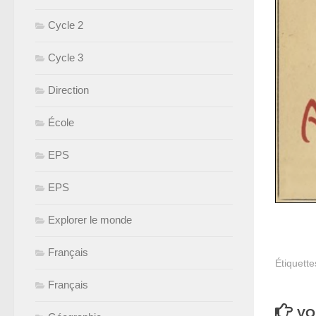
Cycle 2
Cycle 3
Direction
École
EPS
EPS
Explorer le monde
Français
Étiquette
Français
VO