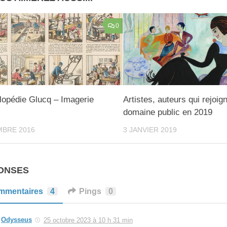
0
lopédie Glucq – Imagerie
Artistes, auteurs qui rejoign
l
domaine public en 2019
MBRE 2016
3 JANVIER 2019
ONSES
mmentaires
4
Pings
0
Odysseus
25 octobre 2023 à 10 h 31 min