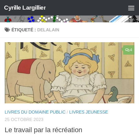
Cyrille Largillier
Skip to content
ÉTIQUETÉ :
DELALAIN
4
LIVRES DU DOMAINE PUBLIC
/
LIVRES JEUNESSE
25 OCTOBRE 2023
Le travail par la récréation