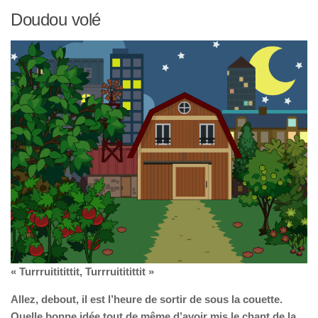
Doudou volé
« Turrruititittit, Turrruititittit »
Allez, debout, il est l’heure de sortir de sous la couette.
Quelle bonne idée tout de même d’avoir mis le chant de la