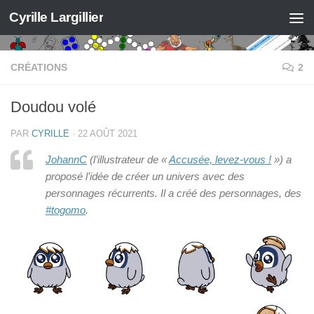
Cyrille Largillier
Skip to content
CRÉATIONS
2
Doudou volé
PAR
CYRILLE
·
22 AOÛT 2021
JohannC
(l’illustrateur de «
Accusée, levez-vous !
») a
proposé l’idée de créer un univers avec des
personnages récurrents. Il a créé des personnages, des
#togomo
.