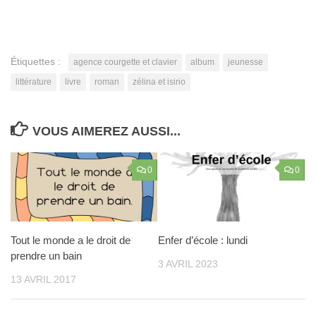
Étiquettes :
agence courgette et clavier
album
jeunesse
littérature
livre
roman
zélina et isirio
VOUS AIMEREZ AUSSI...
0
0
Tout le monde a le droit de
Enfer d’école : lundi
prendre un bain
3 AVRIL 2023
13 AVRIL 2017