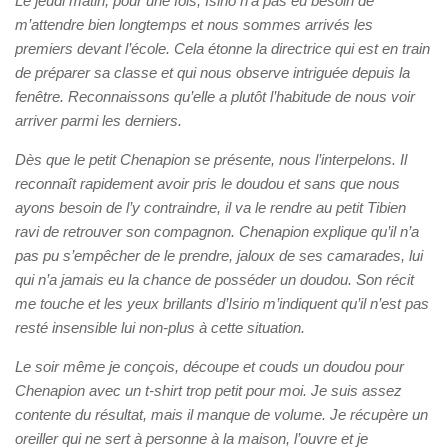
Le jeudi matin, pour une fois, Isirio n’a pas eu besoin de
m’attendre bien longtemps et nous sommes arrivés les
premiers devant l’école. Cela étonne la directrice qui est en train
de préparer sa classe et qui nous observe intriguée depuis la
fenêtre. Reconnaissons qu’elle a plutôt l’habitude de nous voir
arriver parmi les derniers.
Dès que le petit Chenapion se présente, nous l’interpelons. Il
reconnaît rapidement avoir pris le doudou et sans que nous
ayons besoin de l’y contraindre, il va le rendre au petit Tibien
ravi de retrouver son compagnon. Chenapion explique qu’il n’a
pas pu s’empêcher de le prendre, jaloux de ses camarades, lui
qui n’a jamais eu la chance de posséder un doudou. Son récit
me touche et les yeux brillants d’Isirio m’indiquent qu’il n’est pas
resté insensible lui non-plus à cette situation.
Le soir même je conçois, découpe et couds un doudou pour
Chenapion avec un t-shirt trop petit pour moi. Je suis assez
contente du résultat, mais il manque de volume. Je récupère un
oreiller qui ne sert à personne à la maison, l’ouvre et je