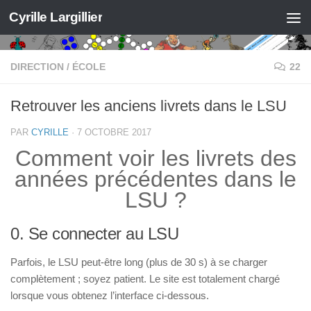
Cyrille Largillier
Skip to content
DIRECTION
/
ÉCOLE
22
Retrouver les anciens livrets dans le LSU
PAR
CYRILLE
·
7 OCTOBRE 2017
Comment voir les livrets des
années précédentes dans le
LSU ?
0. Se connecter au LSU
Parfois, le LSU peut-être long (plus de 30 s) à se charger
complètement ; soyez patient. Le site est totalement chargé
lorsque vous obtenez l’interface ci-dessous.