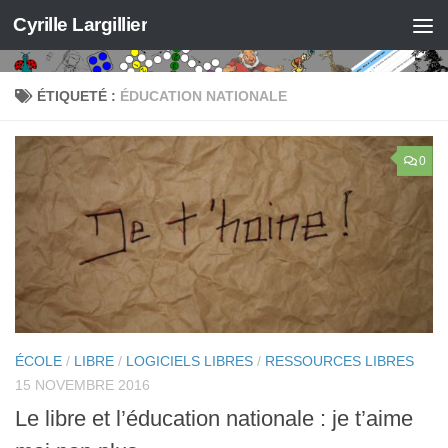
Cyrille Largillier
Skip to content
ÉTIQUETÉ :
ÉDUCATION NATIONALE
0
ÉCOLE
/
LIBRE
/
LOGICIELS LIBRES
/
RESSOURCES LIBRES
15 NOVEMBRE 2016
Le libre et l’éducation nationale : je t’aime