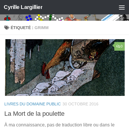
Cyrille Largillier
Skip to content
ÉTIQUETÉ :
GRIMM
0
LIVRES DU DOMAINE PUBLIC
30 OCTOBRE 2016
La Mort de la poulette
À ma connaissance, pas de traduction libre ou dans le