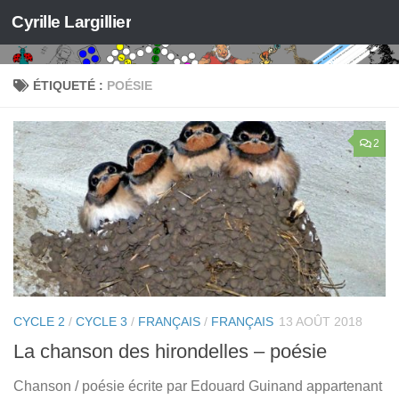
Cyrille Largillier
Skip to content
ÉTIQUETÉ :
POÉSIE
2
CYCLE 2
/
CYCLE 3
/
FRANÇAIS
/
FRANÇAIS
13 AOÛT 2018
La chanson des hirondelles – poésie
Chanson / poésie écrite par Edouard Guinand appartenant