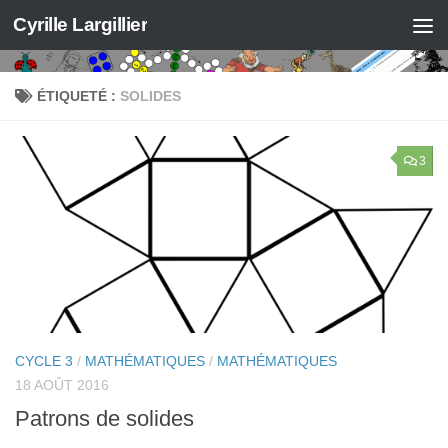
Cyrille Largillier
Skip to content
ÉTIQUETÉ :
SOLIDES
3
CYCLE 3
/
MATHÉMATIQUES
/
MATHÉMATIQUES
18 AOÛT 2016
Patrons de solides