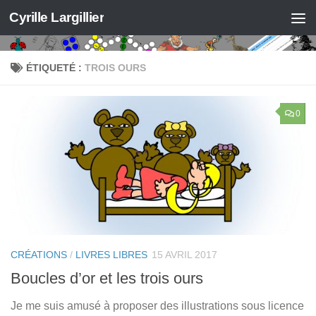
Cyrille Largillier
Skip to content
ÉTIQUETÉ :
TROIS OURS
0
CRÉATIONS
/
LIVRES LIBRES
15 AVRIL 2017
Boucles d’or et les trois ours
Je me suis amusé à proposer des illustrations sous licence