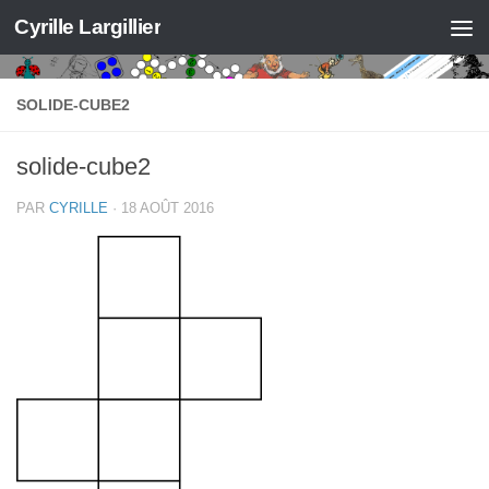
Cyrille Largillier
Skip to content
SOLIDE-CUBE2
solide-cube2
PAR
CYRILLE
·
18 AOÛT 2016