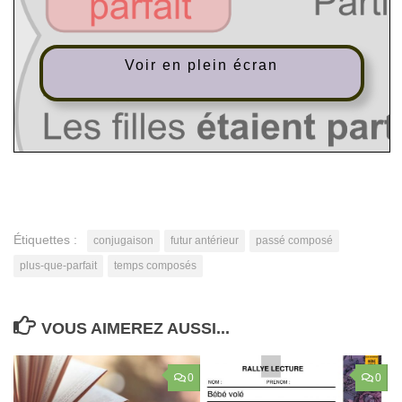
Voir en plein écran
Étiquettes :
conjugaison
futur antérieur
passé composé
plus-que-parfait
temps composés
VOUS AIMEREZ AUSSI...
0
0