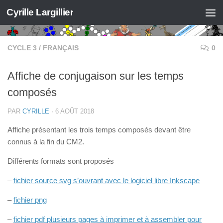
Cyrille Largillier
Skip to content
CYCLE 3
/
FRANÇAIS
0
Affiche de conjugaison sur les temps
composés
PAR
CYRILLE
·
6 AOÛT 2018
Affiche présentant les trois temps composés devant être
connus à la fin du CM2.
Différents formats sont proposés
–
fichier source svg s’ouvrant avec le logiciel libre Inkscape
–
fichier png
–
fichier pdf plusieurs pages à imprimer et à assembler pour