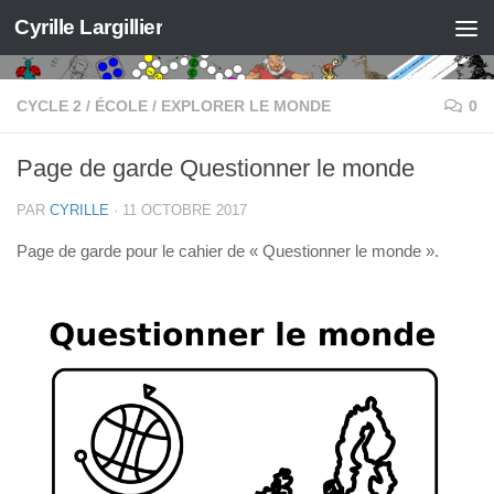
Cyrille Largillier
Skip to content
CYCLE 2
/
ÉCOLE
/
EXPLORER LE MONDE
0
Page de garde Questionner le monde
PAR
CYRILLE
·
11 OCTOBRE 2017
Page de garde pour le cahier de « Questionner le monde ».