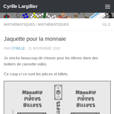
Cyrille Largillier
Skip to content
MATHÉMATIQUES
/
MATHÉMATIQUES
2
Jaquette pour la monnaie
PAR
CYRILLE
·
21 NOVEMBRE 2020
Je stocke beaucoup de choses pour les élèves dans des
boitiers de cassette vidéo.
Ce coup-ci ce sont les pièces et billets.