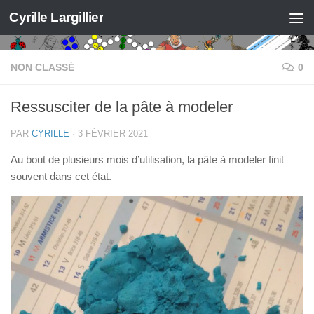
Cyrille Largillier
Skip to content
NON CLASSÉ
0
Ressusciter de la pâte à modeler
PAR
CYRILLE
·
3 FÉVRIER 2021
Au bout de plusieurs mois d’utilisation, la pâte à modeler finit
souvent dans cet état.