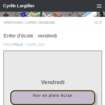
Cyrille Largillier
Skip to content
CRÉATIONS
/
LIVRES JEUNESSE
0
Enfer d’école : vendredi
PAR
CYRILLE
·
7 AVRIL 2023
Voir en plein écran